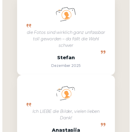
die Fotos sind wirklich ganz unfassbar
toll geworden – da fällt die Wahl
schwer
Stefan
Dezember 2025
Ich LIEBE die Bilder, vielen lieben
Dank!
Anastasiia